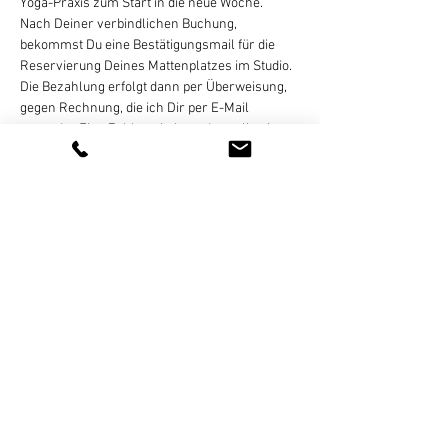
Yoga-Praxis zum Start in die neue Woche.   
Nach Deiner verbindlichen Buchung, 
bekommst Du eine Bestätigungsmail für die 
Reservierung Deines Mattenplatzes im Studio. 
Die Bezahlung erfolgt dann per Überweisung, 
gegen Rechnung, die ich Dir per E-Mail 
zusende.  Eine Zahlung in bar oder online ist 
nicht möglich!
Eine Stornierung des gebuchten Termins ist 
bis 8 Stunden vor Kursbeginn per E-Mail, 
Whats App (bitte keine Sprachnachrichten!), 
SMS, oder Telefon kostenlos möglich. Bei zu 
später Absage oder nicht erfolgter…
Weiterlesen >
Diese Veranstaltung teilen