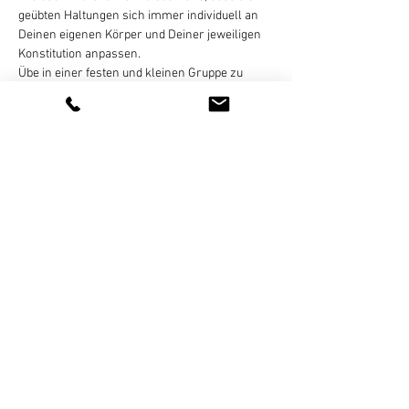
geübten Haltungen sich immer individuell an 
Deinen eigenen Körper und Deiner jeweiligen 
Konstitution anpassen.
Übe in einer festen und kleinen Gruppe zu 
einem festen Termin für einen idealen Einstieg!
Nach Deiner verbindlichen Buchung, 
bekommst Du eine Bestätigungsmail für die 
Reservierung Deines Mattenplatzes im Studio. 
Die…
Weiterlesen >
Diese Veranstaltung teilen