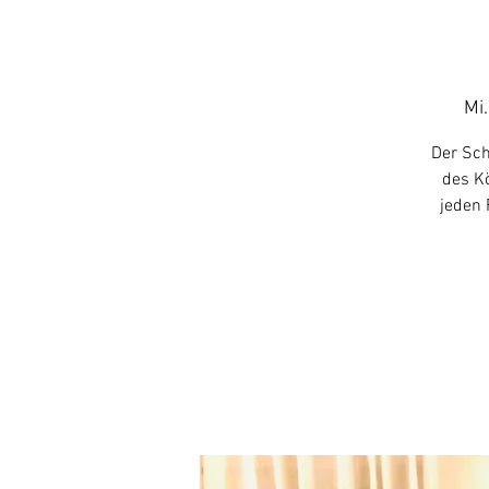
Mi.
Der Sch
des Kö
jeden 