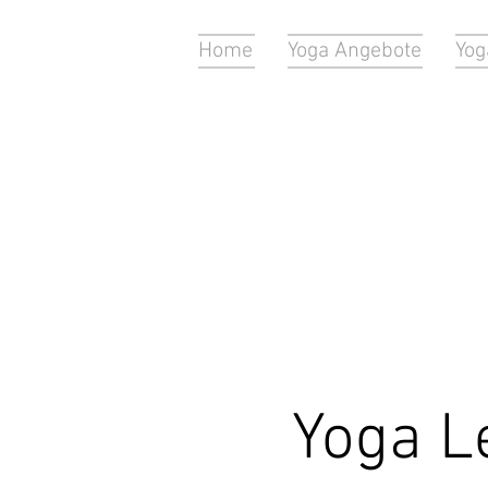
Home
Yoga Angebote
Yog
Yoga Le