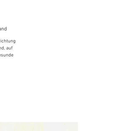
and
richtung
nd, auf
gesunde