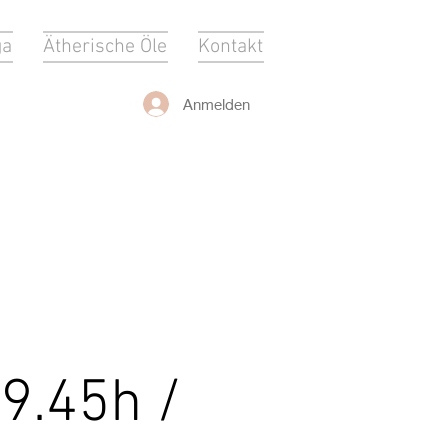
ga
Ätherische Öle
Kontakt
Anmelden
19.45h /