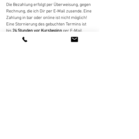
Die Bezahlung erfolgt per Überweisung, gegen 
Rechnung, die ich Dir per E-Mail zusende. Eine 
Zahlung in bar oder online ist nicht möglich! 
Eine Stornierung des gebuchten Termins ist 
bis 
24 Stunden vor Kursbeginn
 per E-Mail, 
WhatsApp (bitte keine Sprachnachrichten), 
SMS, oder Telefon kostenlos möglich. Bei zu 
später Absage oder nicht erfolgter Teilnahme 
wird der Termin regulär abgerechnet. Bei zu 
geringer Teilnehmerzahl (mind. 4 Personen) 
nicht stattfinden können,…
Weiterlesen >
Diese Veranstaltung teilen