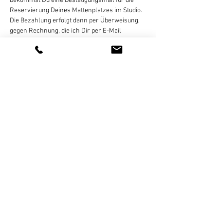
bekommst Du eine Bestätigungsmail für die 
Reservierung Deines Mattenplatzes im Studio. 
Die Bezahlung erfolgt dann per Überweisung, 
gegen Rechnung, die ich Dir per E-Mail 
zusende. Eine Zahlung in bar oder online ist 
nicht möglich! Eine Stornierung des gebuchten 
Termins ist bis 
24 Stunden vor Kursbeginn
 per 
E-Mail, WhatsApp (bitte keine 
Sprachnachrichten), SMS, oder Telefon 
kostenlos möglich. Bei zu später Absage oder…
Weiterlesen >
Diese Veranstaltung teilen