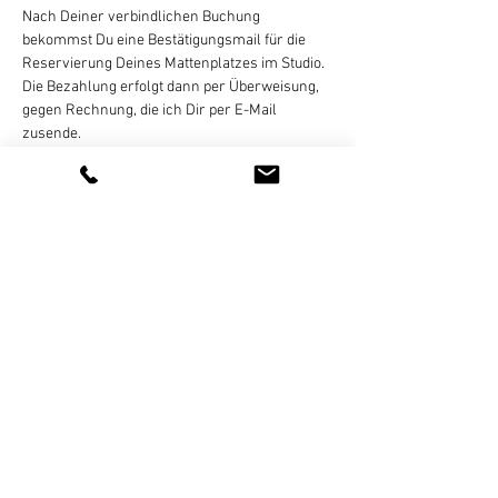
Nach Deiner verbindlichen Buchung 
bekommst Du eine Bestätigungsmail für die 
Reservierung Deines Mattenplatzes im Studio. 
Die Bezahlung erfolgt dann per Überweisung, 
gegen Rechnung, die ich Dir per E-Mail 
zusende. 
Eine Zahlung in bar oder online ist nicht 
möglich! Eine Stornierung des gebuchten 
Termins ist bis 
24 Stunden vor Kursbeginn
 per 
E-Mail, WhatsApp (bitte keine 
Sprachnachrichten), SMS, oder Telefon 
kostenlos möglich. Bei zu später Absage…
Weiterlesen >
Diese Veranstaltung teilen