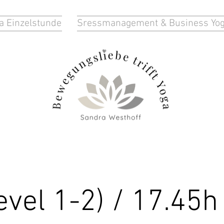
a Einzelstunde
Sressmanagement & Business Yo
evel 1-2) / 17.45h