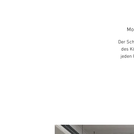
Mo.
Der Sch
des Kö
jeden 