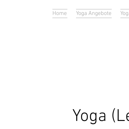
Home
Yoga Angebote
Yog
Yoga (L