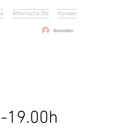
ga
Ätherische Öle
Kontakt
Anmelden
 -19.00h