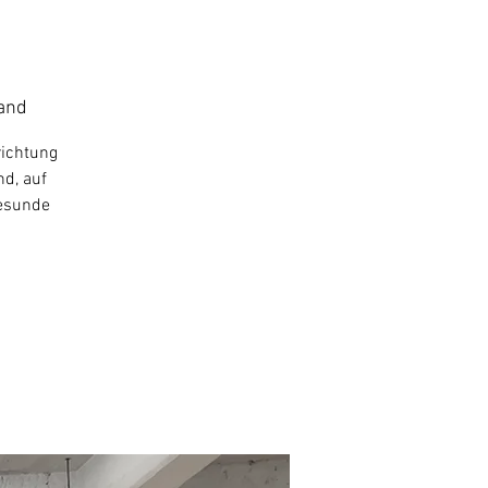
land
richtung
nd, auf
gesunde