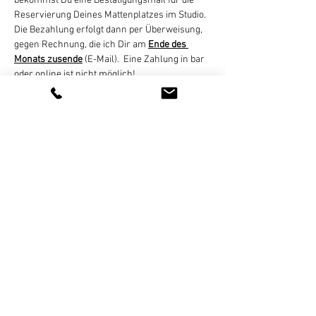
bekommst Du eine Bestätigungsmail für die 
Reservierung Deines Mattenplatzes im Studio. 
Die Bezahlung erfolgt dann per Überweisung, 
gegen Rechnung, die ich Dir am 
Ende des 
Monats zusende
 (E-Mail).  Eine Zahlung in bar 
oder online ist nicht möglich!
Eine Stornierung des gebuchten Termins ist 
bis 8 Stunden vor Kursbeginn per E-Mail, 
Whats App, SMS, oder Telefon kostenlos 
möglich. Bei zu später Absage oder nicht 
erfolgter Teilnahme wird der Termin regulär 
abgerechnet. 
Weiterlesen >
Diese Veranstaltung teilen