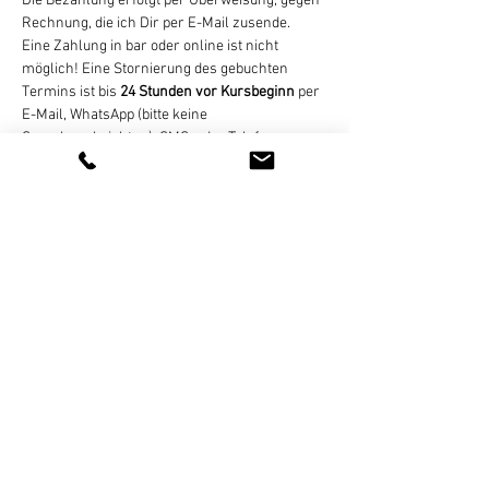
Die Bezahlung erfolgt per Überweisung, gegen 
Rechnung, die ich Dir per E-Mail zusende. 
Eine Zahlung in bar oder online ist nicht 
möglich! Eine Stornierung des gebuchten 
Termins ist bis 
24 Stunden vor Kursbeginn
 per 
E-Mail, WhatsApp (bitte keine 
Sprachnachrichten), SMS, oder Telefon 
kostenlos möglich. Bei zu später Absage oder 
nicht erfolgter Teilnahme wird der Termin 
regulär abgerechnet. Bei zu geringer 
Teilnehmerzahl (mind. 4 Personen) nicht 
stattfinden können, informiere…
Weiterlesen >
Diese Veranstaltung teilen