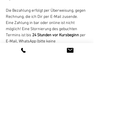
Die Bezahlung erfolgt per Überweisung, gegen 
Rechnung, die ich Dir per E-Mail zusende. 
Eine Zahlung in bar oder online ist nicht 
möglich! Eine Stornierung des gebuchten 
Termins ist bis 
24 Stunden vor Kursbeginn
 per 
E-Mail, WhatsApp (bitte keine 
Sprachnachrichten), SMS, oder Telefon 
kostenlos möglich. Bei zu später Absage oder 
nicht erfolgter Teilnahme wird der Termin 
regulär abgerechnet. Bei zu geringer 
Teilnehmerzahl (mind. 4 Personen) nicht 
stattfinden können, informiere…
Weiterlesen >
Diese Veranstaltung teilen