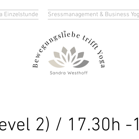
a Einzelstunde
Sressmanagement & Business Yo
evel 2) / 17.30h -