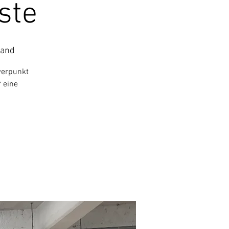
ste
land
werpunkt
 eine