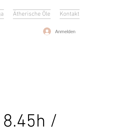
ga
Ätherische Öle
Kontakt
Anmelden
18.45h /