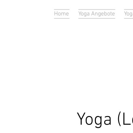
Home
Yoga Angebote
Yog
Yoga (L