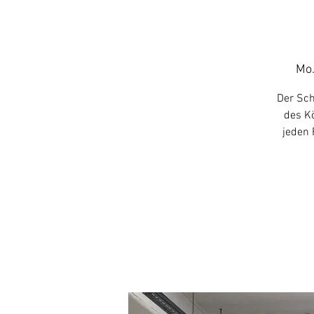
Mo.
Der Sch
des Kö
jeden 