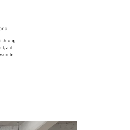
land
richtung
nd, auf
gesunde