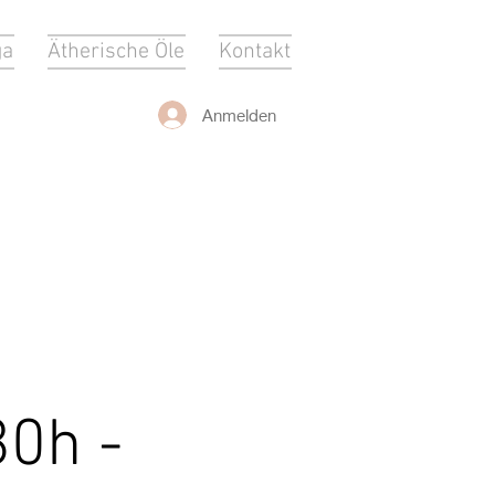
ga
Ätherische Öle
Kontakt
Anmelden
30h -