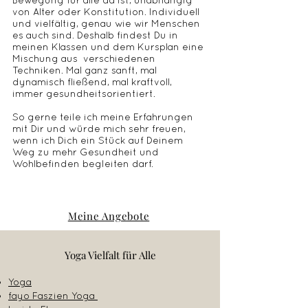
Bewegung für alle da ist, unabhängig
von Alter oder Konstitution. Individuell
und vielfältig, genau wie wir Menschen
es auch sind. Deshalb findest Du in
meinen Klassen und dem Kursplan eine
Mischung aus verschiedenen
Techniken. Mal ganz sanft, mal
dynamisch fließend, mal kraftvoll,
immer gesundheitsorientiert.
So gerne teile ich meine Erfahrungen
mit Dir und
würde mich sehr freuen,
wenn ich Dich ein Stück auf Deinem
Weg zu mehr Gesundheit und
Wohlbefinden begleiten darf.
Meine Angebote
Yoga Vielfalt für Alle
Engpass-Dehnung nach
Liebscher & Bracht
Yoga
4 Termine donnerstags
fayo Faszien Yoga