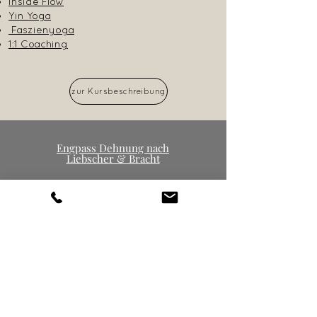
17.30h-18.30h
Inside Flow
Yin Yoga
Start:
02.03.2023
Faszienyoga
1:1 Coaching
zur Kursbeschreibung
Engpass Dehnung nach
Liebscher & Bracht
Für alle Menschen mit
Bewegungsdefi
ziten
Auch im 1:1 Coaching
Mehr erfahren